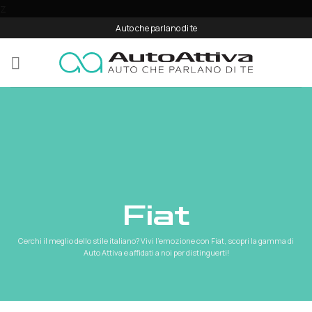
Salta
z
ai
Auto che parlano di te
contenuti
fiat
Cerchi il meglio dello stile italiano? Vivi l'emozione con Fiat, scopri la gamma di
Auto Attiva e affidati a noi per distinguerti!