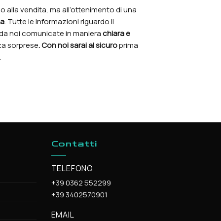
 alla vendita, ma all’ottenimento di una
ia
. Tutte le informazioni riguardo il
 da noi comunicate in maniera
chiara e
za sorprese
. Con noi sarai al sicuro
prima
.
Contatti
TELEFONO
+39 0362 552299
+39 3402570901
EMAIL