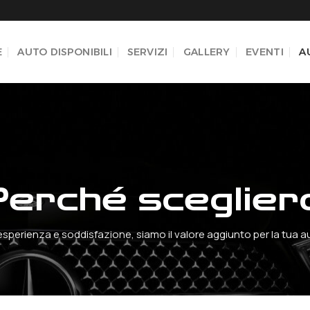
E
AUTO DISPONIBILI
SERVIZI
GALLERY
EVENTI
A
perché sceglier
 esperienza e soddisfazione, siamo il valore aggiunto per la tua a