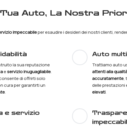
a Tua Auto, La Nostra Prior
ervizio impeccabile
per esaudire i desideri dei nostri clienti, ren
idabilità
auto mul
truito la sua reputazione
Trattiamo auto us
za
e
servizio inuguagliabile
.
attenti alla qualit
consente di offrirti solo
accuratamente
,
n cura per garantirti un
delle prestazioni 
nte
.
elevati
.
trasparenza e servizio clienti
impeccabi