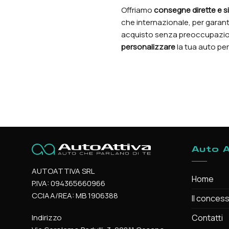
Offriamo
consegne dirette e s
che internazionale, per garant
acquisto senza preoccupazioni
personalizzare
la tua auto pe
Auto A
AUTOATTIVA SRL
Home
P.IVA: 094365660966
CCIAA/REA: MB 1906388
Il concess
Contatti
Indirizzo