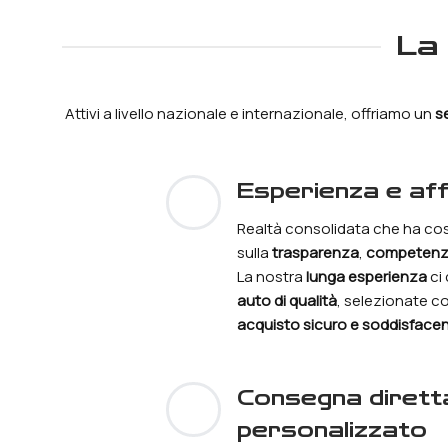
L
Attivi a livello nazionale e internazionale, offriamo un
s
esperienza e aff
Realtà consolidata che ha cos
sulla
trasparenza
,
competen
La nostra
lunga esperienza
ci 
auto di qualità
, selezionate co
acquisto sicuro e soddisface
consegna diretta e servizio
personalizzato