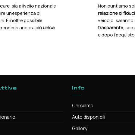
icure
, sia a livello nazionale
Non puntiamo solo
ire un’esperienza di
relazione di fiduc
. È inoltre possibile
veicolo, saranno
r renderla ancora più
unica
.
trasparente
, sen
e dopo l’acquisto
ttiva
Info
Chi siamo
ionario
Auto disponibili
Gallery