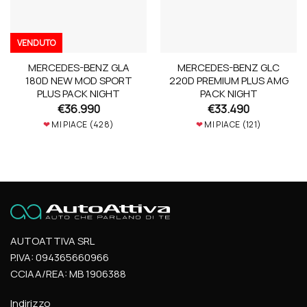
VENDUTO
MERCEDES-BENZ GLA
MERCEDES-BENZ GLC
180D NEW MOD SPORT
220D PREMIUM PLUS AMG
PLUS PACK NIGHT
PACK NIGHT
€
36.990
€
33.490
❤
MI PIACE (
428
)
❤
MI PIACE (
121
)
AUTOATTIVA SRL
P.IVA: 094365660966
CCIAA/REA: MB 1906388
Indirizzo