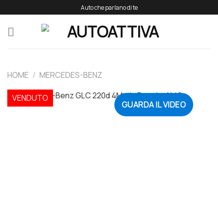
Salta
Auto che parlano di te
ai
contenuti
HOME
/
MERCEDES-BENZ
VENDUTO
GUARDA IL VIDEO