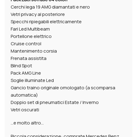
Cerchi lega 19 AMG diamantati e nero
Vetri privacy al posteriore
Specchi ripiegabili elettricamente
Fari Led Multibeam
Portellone elettrico
Cruise control
Mantenimento corsia
Frenata assistita
Blind Spot
Pack AMG Line
Soglie illuminate Led
Gancio traino originale omologato (a scomparsa
automatica)
Doppio set di pneumatici Estate / Inverno
Vetri oscurati
…e molto altro…
Piccola considerazione: comprate Mercedes Benz