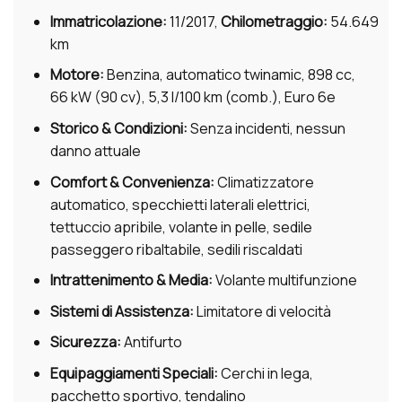
Immatricolazione:
11/2017,
Chilometraggio:
54.649
km
Motore:
Benzina, automatico twinamic, 898 cc,
66 kW (90 cv), 5,3 l/100 km (comb.), Euro 6e
Storico & Condizioni:
Senza incidenti, nessun
danno attuale
Comfort & Convenienza:
Climatizzatore
automatico, specchietti laterali elettrici,
tettuccio apribile, volante in pelle, sedile
passeggero ribaltabile, sedili riscaldati
Intrattenimento & Media:
Volante multifunzione
Sistemi di Assistenza:
Limitatore di velocità
Sicurezza:
Antifurto
Equipaggiamenti Speciali:
Cerchi in lega,
pacchetto sportivo, tendalino