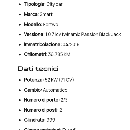
Tipologia:
City car
Marca:
Smart
Modello:
Fortwo
Versione:
1.0 71cv twinamic Passion Black Jack
Immatricolazione:
04/2018
Chilometri:
36.785 KM
dati tecnici
Potenza:
52 kW (71 CV)
Cambio:
Automatico
Numero di porte:
2/3
Numero di posti:
2
Cilindrata:
999