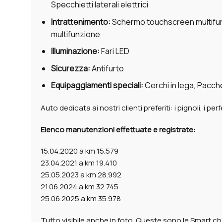
Specchietti laterali elettrici
Intrattenimento:
Schermo touchscreen multifunz
multifunzione
Illuminazione:
Fari LED
Sicurezza:
Antifurto
Equipaggiamenti speciali:
Cerchi in lega, Pacch
Auto dedicata ai nostri clienti preferiti: i pignoli, i 
Elenco manutenzioni effettuate e registrate:
15.04.2020 a km 15.579
23.04.2021 a km 19.410
25.05.2023 a km 28.992
21.06.2024 a km 32.745
25.06.2025 a km 35.978
Tutto visibile anche in foto. Queste sono le Smart che