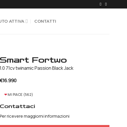
UTO ATTIVA
CONTATTI
Smart Fortwo
1.0 71cv twinamic Passion Black Jack
€
16.990
❤
MI PIACE (
562
)
Contattaci
Per ricevere maggiorni informazioni