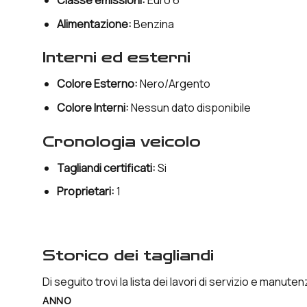
Classe emissioni:
Euro 6
Alimentazione:
Benzina
interni ed esterni
Colore Esterno:
Nero/Argento
Colore Interni:
Nessun dato disponibile
cronologia veicolo
Tagliandi certificati:
Si
Proprietari:
1
storico dei tagliandi
Di seguito trovi la lista dei lavori di servizio e manut
ANNO