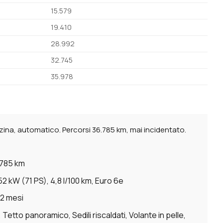
15.579
19.410
28.992
32.745
35.978
ina, automatico. Percorsi 36.785 km, mai incidentato.
785 km
2 kW (71 PS), 4,8 l/100 km, Euro 6e
12 mesi
etto panoramico, Sedili riscaldati, Volante in pelle,