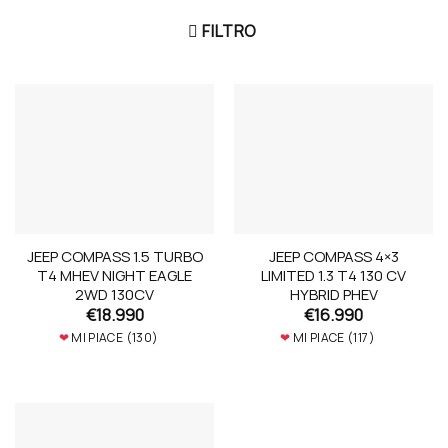
FILTRO
JEEP COMPASS 1.5 TURBO
JEEP COMPASS 4×3
T4 MHEV NIGHT EAGLE
LIMITED 1.3 T4 130 CV
2WD 130CV
HYBRID PHEV
€
18.990
€
16.990
❤
MI PIACE (
130
)
❤
MI PIACE (
117
)