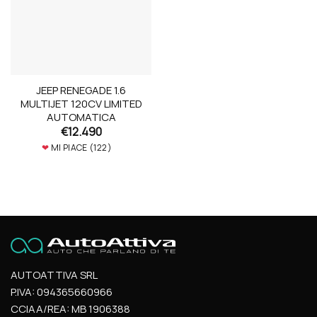
JEEP RENEGADE 1.6
MULTIJET 120CV LIMITED
AUTOMATICA
€
12.490
❤
MI PIACE (
122
)
AUTOATTIVA SRL
P.IVA: 094365660966
CCIAA/REA: MB 1906388