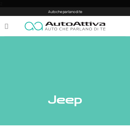
Salta
z
ai
Auto che parlano di te
contenuti
jeep