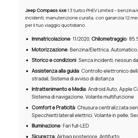
Jeep Compass 4xe
1.3 turbo PHEV Limited – benzina
incidenti, manutenzione curata, con garanzia 12 mesi
per il tuo viaggio quotidiano.
Immatricolazione
: 11/2020,
Chilometraggio
: 85
Motorizzazione
: Benzina/Elettrica, Automatico,
Storico e condizioni
: Senza incidenti, nessun d
Assistenza alla guida
: Controllo elettronico del
stradali, Sistema di avviso di distanza
Intrattenimento e Media
: Android Auto, Apple C
Sistema di navigazione, Volante multifunzione
Comfort e Praticità
: Chiusura centralizzata se
Specchietti laterali elettrici, Volante in pelle,
Illuminazione
: Fari full-LED
Sicurezza
: Airbag posteriore, Antifurto