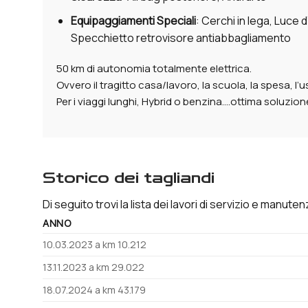
Equipaggiamenti Speciali
: Cerchi in lega, Luce 
Specchietto retrovisore antiabbagliamento
50 km di autonomia totalmente elettrica.
Ovvero il tragitto casa/lavoro, la scuola, la spesa, l’u
Per i viaggi lunghi, Hybrid o benzina….ottima soluzion
storico dei tagliandi
Di seguito trovi la lista dei lavori di servizio e manut
ANNO
10.03.2023 a km 10.212
13.11.2023 a km 29.022
18.07.2024 a km 43.179